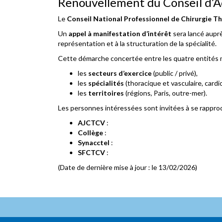
Renouvellement du Conseil d’
Le
Conseil National Professionnel de Chirurgie T
Un
appel à manifestation d’intérêt
sera lancé aupr
représentation et à la structuration de la spécialité.
Cette démarche concertée entre les quatre entité
les
secteurs d’exercice
(public / privé),
les
spécialités
(thoracique et vasculaire, cardi
les
territoires
(régions, Paris, outre-mer).
Les personnes intéressées sont invitées à se rapproc
AJCTCV
:
Collège
:
Synacctel
:
SFCTCV
:
(Date de dernière mise à jour : le 13/02/2026)