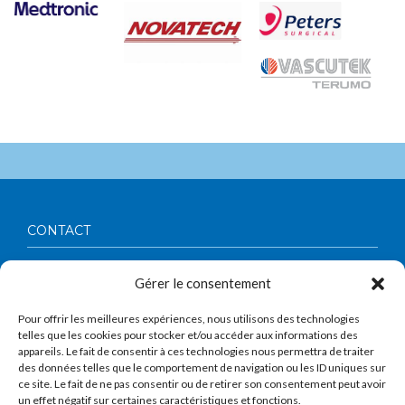
CONTACT
Société Française de Chirurgie Thoracique et Cardio-
Gérer le consentement
Vasculaire
56, boulevard Vincent Auriol
75013 Paris
Pour offrir les meilleures expériences, nous utilisons des technologies
Tél : 01 53 62 91 19
telles que les cookies pour stocker et/ou accéder aux informations des
Contact :
assistant@sfctcv.org
appareils. Le fait de consentir à ces technologies nous permettra de traiter
des données telles que le comportement de navigation ou les ID uniques sur
À PROPOS
ce site. Le fait de ne pas consentir ou de retirer son consentement peut avoir
un effet négatif sur certaines caractéristiques et fonctions.