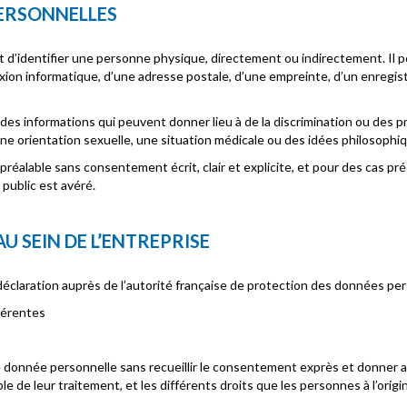
PERSONNELLES
d’identifier une personne physique, directement ou indirectement. Il p
xion informatique, d’une adresse postale, d’une empreinte, d’un enregis
es informations qui peuvent donner lieu à de la discrimination ou des pré
e orientation sexuelle, une situation médicale ou des idées philosophi
te préalable sans consentement écrit, clair et explicite, et pour des cas pr
 public est avéré.
U SEIN DE L’ENTREPRISE
déclaration auprès de l’autorité française de protection des données per
férentes
donnée personnelle sans recueillir le consentement exprès et donner a
ble de leur traitement, et les différents droits que les personnes à l’or