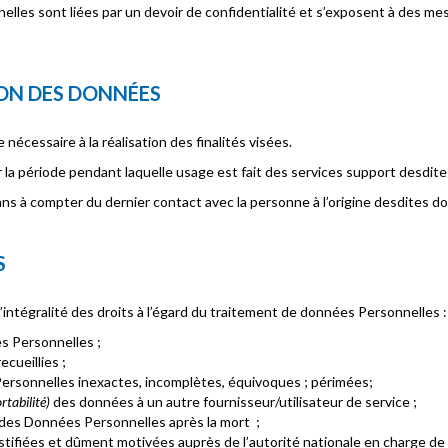
es sont liées par un devoir de confidentialité et s’exposent à des mesur
ION DES DONNÉES
écessaire à la réalisation des finalités visées.
la période pendant laquelle usage est fait des services support desdit
ns à compter du dernier contact avec la personne à l’origine desdites d
S
tégralité des droits à l’égard du traitement de données Personnelles :
es Personnelles ;
cueillies ;
Personnelles inexactes, incomplètes, équivoques ; périmées;
ortabilité)
des données à un autre fournisseur/utilisateur de service ;
rt des Données Personnelles après la mort
;
justifiées et dûment motivées auprès de l’autorité nationale en charge d