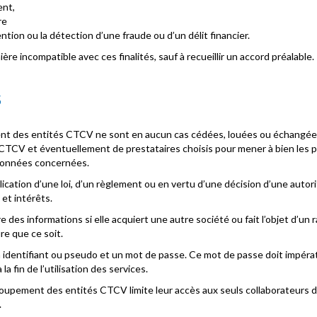
ent,
re
ntion ou la détection d’une fraude ou d’un délit financier.
re incompatible avec ces finalités, sauf à recueillir un accord préalable.
S
nt des entités CTCV ne sont en aucun cas cédées, louées ou échangées à
CTCV et éventuellement de prestataires choisis pour mener à bien les
s données concernées.
cation d’une loi, d’un règlement ou en vertu d’une décision d’une autor
 et intérêts.
e des informations si elle acquiert une autre société ou fait l’objet d’un 
e que ce soit.
 identifiant ou pseudo et un mot de passe. Ce mot de passe doit impérativ
a fin de l’utilisation des services.
groupement des entités CTCV limite leur accès aux seuls collaborateurs
.