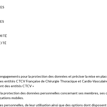
ÉES
ÉES
MITÉ
CITÉ
s engagements pour la protection des données et préciser la mise en p
es entités CTCV Française de Chirurgie Thoracique et Cardio-Vascula
ent des entités CTCV »
 la protection des données personnelles concernant ses membres, ses clie
ications mobiles.
s personnelles, de leur utilisation ainsi que des options dont disposen