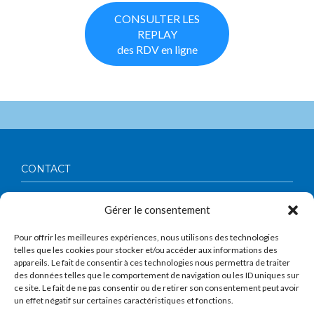
CONSULTER LES
REPLAY
des RDV en ligne
CONTACT
Société Française de Chirurgie Thoracique et Cardio-
Gérer le consentement
Vasculaire
56, boulevard Vincent Auriol
75013 Paris
Pour offrir les meilleures expériences, nous utilisons des technologies
Tél : 01 53 62 91 19
telles que les cookies pour stocker et/ou accéder aux informations des
Contact :
assistant@sfctcv.org
appareils. Le fait de consentir à ces technologies nous permettra de traiter
des données telles que le comportement de navigation ou les ID uniques sur
À PROPOS
ce site. Le fait de ne pas consentir ou de retirer son consentement peut avoir
un effet négatif sur certaines caractéristiques et fonctions.
Association régie par la loi du 1er Juillet 1901 et le décret du 16 Août