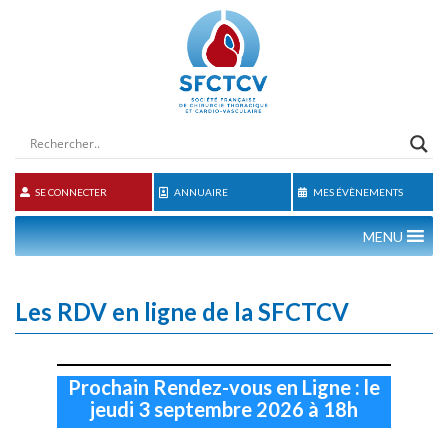
SE CONNECTER
ANNUAIRE
MES ÉVÈNEMENTS
MENU
Les RDV en ligne de la SFCTCV
Prochain Rendez-vous en Ligne : le
jeudi 3 septembre 2026 à 18h