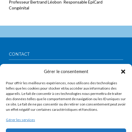
Professeur Bertrand Léobon Responsable EpiCard
Congénital
CONTACT
Société Française de Chirurgie Thoracique et Cardio-
Gérer le consentement
Vasculaire
56, boulevard Vincent Auriol
75013 Paris
Pour offrir les meilleures expériences, nous utilisons des technologies
Tél : 01 53 62 91 19
telles que les cookies pour stocker et/ou accéder aux informations des
Contact :
assistant@sfctcv.org
appareils. Le fait de consentir à ces technologies nous permettra de traiter
des données telles que le comportement de navigation ou les ID uniques sur
À PROPOS
ce site. Le fait de ne pas consentir ou de retirer son consentement peut avoir
un effet négatif sur certaines caractéristiques et fonctions.
Association régie par la loi du 1er Juillet 1901 et le décret du 16 Août
1901,la SFCTCV a pour objet le regroupement des chirurgiens impliqués
Gérer les services
dans la pratique de la chirurgie thoracique et cardio-vasculaire.