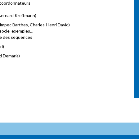
 coordonnateurs
Bernard Kreitmann)
impec Barthes, Charles-Henri David)
e socle, exemples…
ste des séquences
ri)
d Demaria)